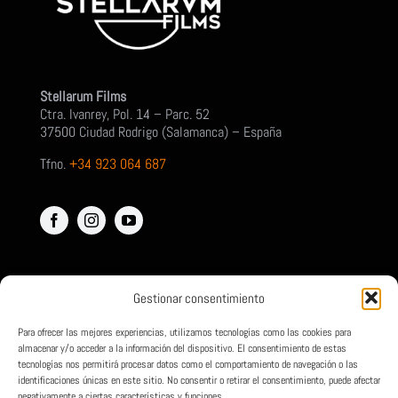
Stellarum Films
Ctra. Ivanrey, Pol. 14 – Parc. 52
37500 Ciudad Rodrigo (Salamanca) – España
Tfno.
+34 923 064 687
Gestionar consentimiento
Para ofrecer las mejores experiencias, utilizamos tecnologías como las cookies para
almacenar y/o acceder a la información del dispositivo. El consentimiento de estas
tecnologías nos permitirá procesar datos como el comportamiento de navegación o las
identificaciones únicas en este sitio. No consentir o retirar el consentimiento, puede afectar
negativamente a ciertas características y funciones.